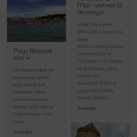
Mai - viernes 12
de mayo
¡Hola! Para este
último día, vamos a la
playa
(https://www.youtube
Pays Basque
.com/watch?v=X-
jour 4
77txuiVXs )! El tiempo
no era bueno, pero
Ce matin la pluie ne
eso no nos
nous a pas quitté
desanimó. Entre el
pour visiter San
juego del tomate,
Sebastian. Mais
fútbol, vóleibol …
comme le temps
change très vite au
13 mai 2023
Pays Basque c’est
sous …
13 mai 2023