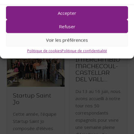
des Korrigans à
25 septembre 2023
Savenay. De quoi faire
Accepter
connaissance …
Refuser
13 septembre 2023
Voir les préférences
Politique de cookies
Politique de confidentialité
INTERCAMBIO
MACHECOUL-
CASTELLAR
DEL VALL...
Du 13 au 16 juin, nous
Startup Saint
avons accueilli à notre
Jo
tour nos 50
correspondants
Cette année, l’équipe
espagnols pour vivre
Startup Saint Jo
une semaine pleine
composée d’élèves