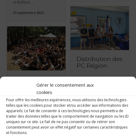
création …
25 septembre 2023
Distribution des
PC Région
Vendredi 8
Journée
Gérer le consentement aux
septembre, les
intégration des
cookies
élèves de seconde
élèves de se...
ont reçu leur
Pour offrir les meilleures expériences, nous utilisons des technologies
Mardi 5 septembre,
telles que les cookies pour stocker et/ou accéder aux informations des
ordinateur portable
appareils. Le fait de consentir à ces technologies nous permettra de
les élèves du niveau
personnel offert par
traiter des données telles que le comportement de navigation ou les ID
seconde ont été
la région des Pays de
uniques sur ce site. Le fait de ne pas consentir ou de retirer son
conviés à une journée
consentement peut avoir un effet négatif sur certaines caractéristiques
la Loire. Cela fait
et fonctions.
d’intégration au parc
maintenant …