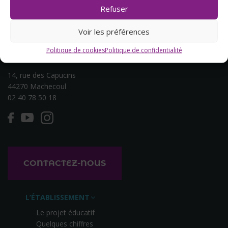
Refuser
Voir les préférences
Politique de cookies
Politique de confidentialité
14, rue des Capucins
44270 Machecoul
02 40 78 50 18
CONTACTEZ-NOUS
L’ÉTABLISSEMENT
Le projet éducatif
Quelques chiffres