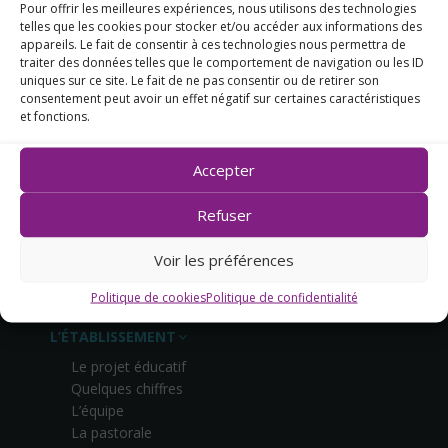
Pour offrir les meilleures expériences, nous utilisons des technologies
telles que les cookies pour stocker et/ou accéder aux informations des
appareils. Le fait de consentir à ces technologies nous permettra de
traiter des données telles que le comportement de navigation ou les ID
uniques sur ce site. Le fait de ne pas consentir ou de retirer son
14, rue des Capucins
consentement peut avoir un effet négatif sur certaines caractéristiques
et fonctions.
44270 Machecoul
02 40 78 50 18
Accepter
Refuser
Voir les préférences
CONTACTEZ-NOUS
Politique de cookies
Politique de confidentialité
L’ÉTABLISSEMENT
Le projet éducatif
Quelques chiffres
L’équipe
La pastorale