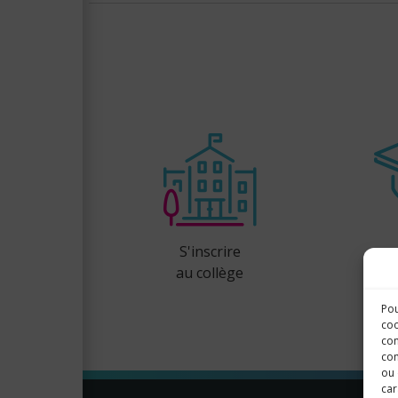
S'inscrire
au collège
Pou
coo
con
com
ou 
car