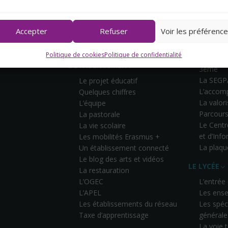
Accepter
Refuser
Voir les préférenc
Politique de cookies
Politique de confidentialité
Cycle 4 
L’ÉTABLISSEMENT
3ème
La SEGP
Le projet éducatif
L’accom
Quelques chiffres
La valor
L’équipe
Parcours
La pastorale
Le Cent
La vie scolaire
et d’Inf
Les mobilités Erasmus +
La plaqu
Un établissement connecté
Le blog des arts et vidéos
LE LYCÉE
La restauration
L’OGEC
L’entrée
L’APEL
Les ense
Les établissements du réseau
Les spéci
Taxe d’apprentissage
générale
La voie