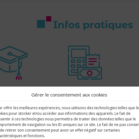
Infos pratiques
S'inscrire
Les
Gérer le consentement aux cookies
au lycée
tarifs
r offrir les meilleures expériences, nous utilisons des technologies telles que l
kies pour stocker et/ou accéder aux informations des appareils. Le fait de
sentir à ces technologies nous permettra de traiter des données telles que le
portement de navigation ou les ID uniques sur ce site. Le fait de ne pas consen
de retirer son consentement peut avoir un effet négatif sur certaines
actéristiques et fonctions.