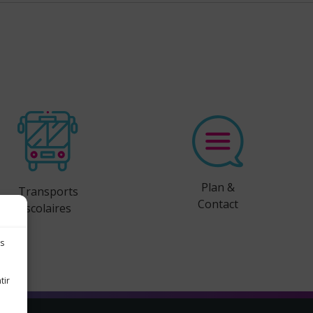
Plan &
Transports
Contact
scolaires
es
tir