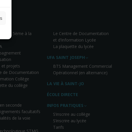
es
– De la 5ème à la
Le Centre de Documentation
et d’Information Lycée
A
La plaquette du lycée
pagnement
UFA SAINT JOSEPH
isation
 et projets
BTS Management Commercial
re de Documentation
Opérationnel (en alternance)
ormation Collège
LA VIE À SAINT-JO
ette du collège
ÉCOLE DIRECTE
 en seconde
INFOS PRATIQUES
ignements facultatifs
S’inscrire au collège
alités de la voie
S’inscrire au lycée
Tarifs
 technologique STMG