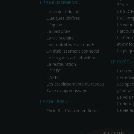
L’ÉTABLISSEMENT
3ème
La SEGP
Le projet éducatif
L’accom
Quelques chiffres
La valor
L’équipe
Parcours
La pastorale
Le Cent
La vie scolaire
et d’Inf
Les mobilités Erasmus +
La plaqu
Un établissement connecté
Le blog des arts et vidéos
LE LYCÉE
La restauration
L’OGEC
L’entrée
L’APEL
Les ense
Les établissements du réseau
Les spéci
Taxe d’apprentissage
générale
La voie
LE COLLÈGE
L’orienta
La vie a
Cycle 3 – L’entrée en 6ème