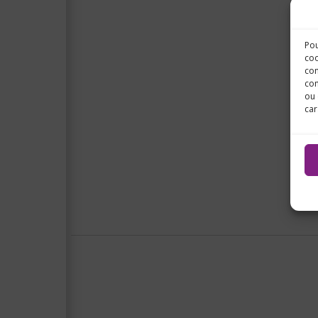
Pou
coo
con
com
ou 
car