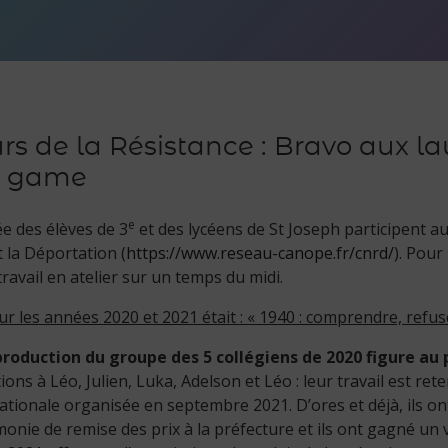
s de la Résistance : Bravo aux la
e game
e
 des élèves de 3
et des lycéens de St Joseph participent a
t la Déportation (
https://www.reseau-canope.fr/cnrd/
). Pour
n travail en atelier sur un temps du midi.
 les années 2020 et 2021 était : « 1940 : comprendre, refuse
production du groupe des 5 collégiens de 2020 figure a
tions à Léo, Julien, Luka, Adelson et Léo : leur travail est ret
nationale organisée en septembre 2021. D’ores et déjà, ils o
monie de remise des prix à la préfecture et ils ont gagné un 