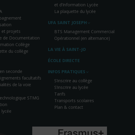
et d’Information Lycée
A
La plaquette du lycée
pagnement
UFA SAINT JOSEPH
isation
 et projets
BTS Management Commercial
re de Documentation
Opérationnel (en alternance)
ormation Collège
LA VIE À SAINT-JO
ette du collège
ÉCOLE DIRECTE
 en seconde
INFOS PRATIQUES
ignements facultatifs
S’inscrire au collège
alités de la voie
S’inscrire au lycée
Tarifs
 technologique STMG
Transports scolaires
tion
Plan & contact
u lycée