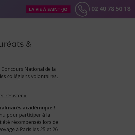
02 40 78 50 18
LA VIE À SAINT-JO
uréats &
u Concours National de la
 les collégiens volontaires,
r résister ».
u palmarès académique !
enu pour participer à la
nt été récompensés lors de
voyage à Paris les 25 et 26