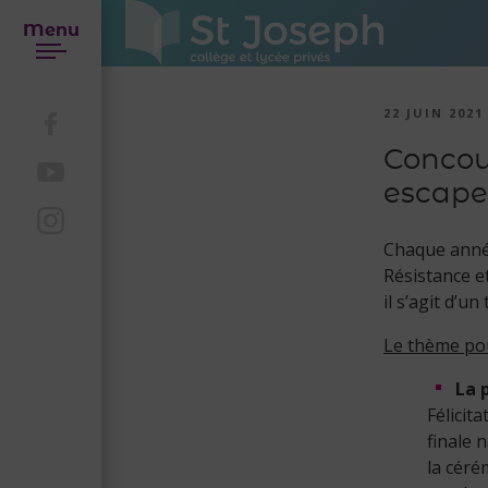
Menu
22 JUIN 2021
Concour
escap
Chaque année
Résistance e
il s’agit d’u
Le thème pour
La 
Félicita
finale 
la céré