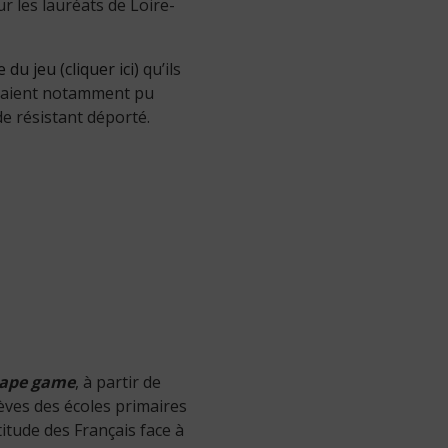
ur les lauréats de Loire-
e du jeu (cliquer ici)
qu’ils
 avaient notamment pu
e résistant déporté.
cape game
, à partir de
èves des écoles primaires
itude des Français face à