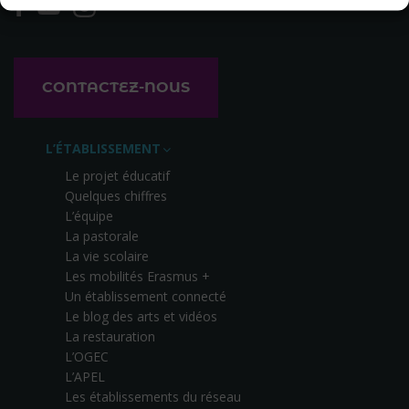
CONTACTEZ-NOUS
L’ÉTABLISSEMENT
Le projet éducatif
Quelques chiffres
L’équipe
La pastorale
La vie scolaire
Les mobilités Erasmus +
Un établissement connecté
Le blog des arts et vidéos
La restauration
L’OGEC
L’APEL
Les établissements du réseau