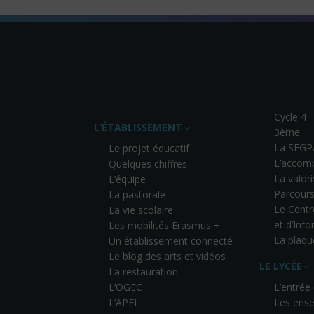
Cycle 4 
L’ÉTABLISSEMENT
3ème
La SEGP
Le projet éducatif
L’accom
Quelques chiffres
La valor
L’équipe
Parcours
La pastorale
Le Cent
La vie scolaire
et d’Inf
Les mobilités Erasmus +
La plaqu
Un établissement connecté
Le blog des arts et vidéos
LE LYCÉE
La restauration
L’OGEC
L’entrée
L’APEL
Les ense