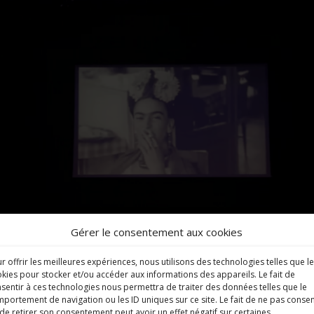
Gérer le consentement aux cookies
r offrir les meilleures expériences, nous utilisons des technologies telles que l
kies pour stocker et/ou accéder aux informations des appareils. Le fait de
sentir à ces technologies nous permettra de traiter des données telles que le
portement de navigation ou les ID uniques sur ce site. Le fait de ne pas consen
de retirer son consentement peut avoir un effet négatif sur certaines