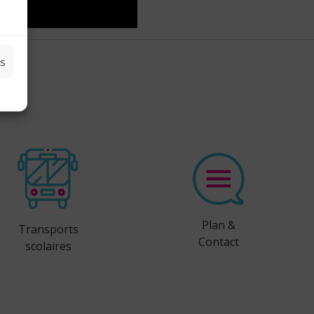
es
Plan &
Transports
Contact
scolaires