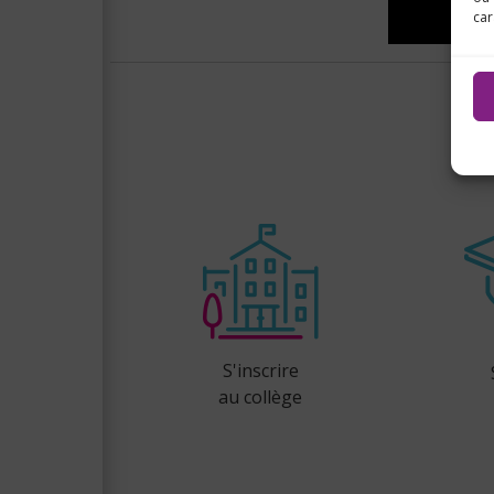
car
S'inscrire
au collège