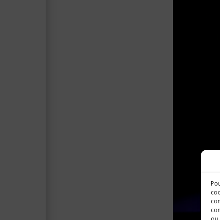
Pou
coo
con
com
ou 