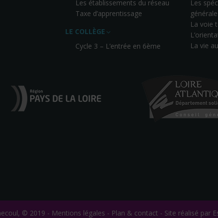
Les établissements du réseau
Les spéci
Taxe d’apprentissage
générale
La voie
LE COLLÈGE
L’orienta
La vie a
Cycle 3 – L’entrée en 6ème
hecoul, © 2019 -
Mentions légales
-
Plan & contact
-
Site réalisé par