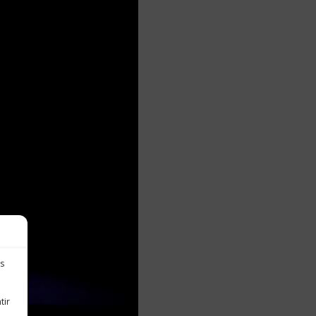
es
tir