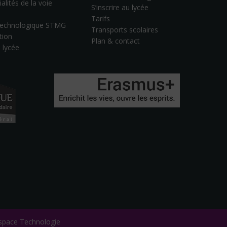
alités de la voie
S’inscrire au lycée
Tarifs
 technologique STMG
Transports scolaires
tion
Plan & contact
u lycée
 Espace Technologie