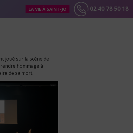
02 40 78 50 18
LA VIE À SAINT-JO
nt joué sur la scène de
our rendre hommage à
aire de sa mort.