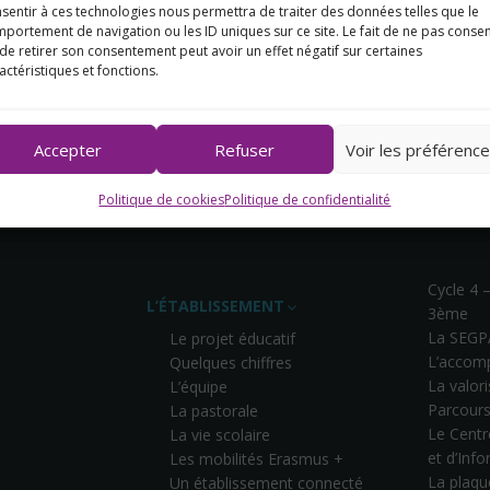
au lycée
tarifs
sentir à ces technologies nous permettra de traiter des données telles que le
portement de navigation ou les ID uniques sur ce site. Le fait de ne pas consen
de retirer son consentement peut avoir un effet négatif sur certaines
actéristiques et fonctions.
Accepter
Refuser
Voir les préférenc
Politique de cookies
Politique de confidentialité
Cycle 4 
L’ÉTABLISSEMENT
3ème
La SEGP
Le projet éducatif
L’accom
Quelques chiffres
La valor
L’équipe
Parcours
La pastorale
Le Cent
La vie scolaire
et d’Inf
Les mobilités Erasmus +
La plaqu
Un établissement connecté