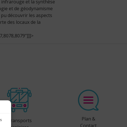
 infrarouge et la synthèse
logie et de géodynamisme
t pu découvrir les aspects
rte des locaux de la
,8078,8079"]]]>
Plan &
Transports
es
Contact