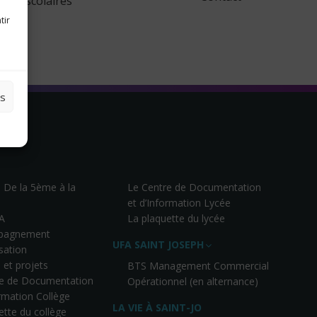
scolaires
tir
es
– De la 5ème à la
Le Centre de Documentation
et d’Information Lycée
A
La plaquette du lycée
pagnement
UFA SAINT JOSEPH
isation
 et projets
BTS Management Commercial
re de Documentation
Opérationnel (en alternance)
ormation Collège
LA VIE À SAINT-JO
ette du collège