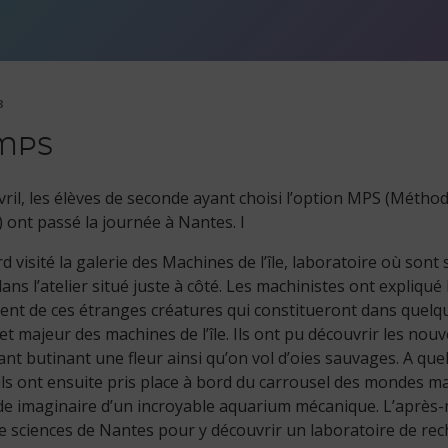
8
 MPS
vril, les élèves de seconde ayant choisi l’option MPS (Métho
) ont passé la journée à Nantes. I
rd visité la galerie des Machines de l’île, laboratoire où son
ans l’atelier situé juste à côté. Les machinistes ont expliqué l
nt de ces étranges créatures qui constitueront dans quelq
t majeur des machines de l’île. Ils ont pu découvrir les nouv
ant butinant une fleur ainsi qu’on vol d’oies sauvages. A que
 ils ont ensuite pris place à bord du carrousel des mondes m
e imaginaire d’un incroyable aquarium mécanique. L’après-m
 de sciences de Nantes pour y découvrir un laboratoire de re