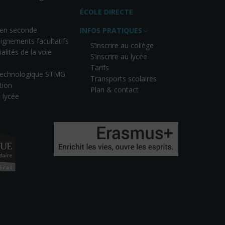
ÉCOLE DIRECTE
 en seconde
INFOS PRATIQUES
ignements facultatifs
S’inscrire au collège
alités de la voie
S’inscrire au lycée
Tarifs
 technologique STMG
Transports scolaires
tion
Plan & contact
u lycée