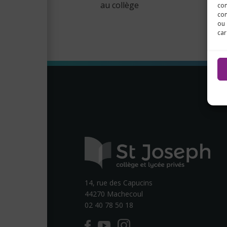
au collège
con
com
ou 
car
14, rue des Capucins
44270 Machecoul
02 40 78 50 18