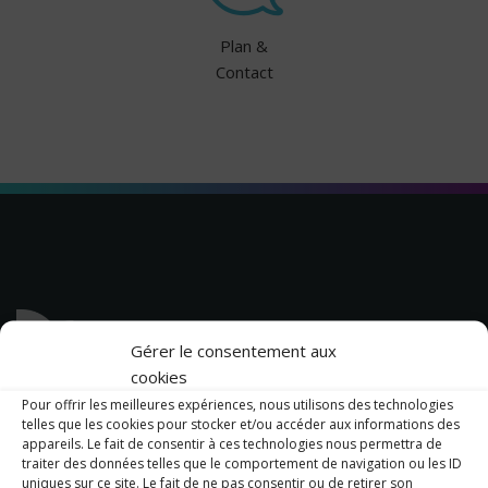
Plan &
Contact
Gérer le consentement aux
cookies
Pour offrir les meilleures expériences, nous utilisons des technologies
14, rue des Capucins
telles que les cookies pour stocker et/ou accéder aux informations des
44270 Machecoul
appareils. Le fait de consentir à ces technologies nous permettra de
02 40 78 50 18
traiter des données telles que le comportement de navigation ou les ID
uniques sur ce site. Le fait de ne pas consentir ou de retirer son