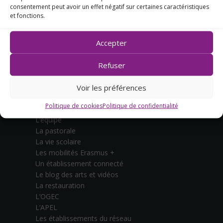
consentement peut avoir un effet négatif sur certaines caractéristiques
et fonctions.
Accepter
CONTACTEZ-NOUS
Refuser
L’ÉTABLISSEMENT
Voir les préférences
Le projet éducatif
Politique de cookies
Politique de confidentialité
Quelques chiffres
L’équipe
La pastorale
La vie scolaire
Les mobilités Erasmus +
Un établissement connecté
Le blog des arts et vidéos
La restauration
L’OGEC
L’APEL
Les établissements du réseau