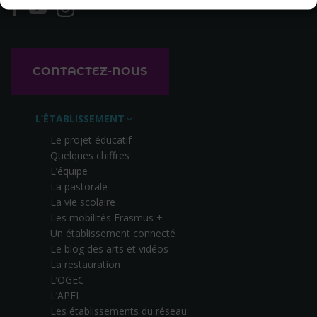
CONTACTEZ-NOUS
L’ÉTABLISSEMENT
Le projet éducatif
Quelques chiffres
L’équipe
La pastorale
La vie scolaire
Les mobilités Erasmus +
Un établissement connecté
Le blog des arts et vidéos
La restauration
L’OGEC
L’APEL
Les établissements du réseau