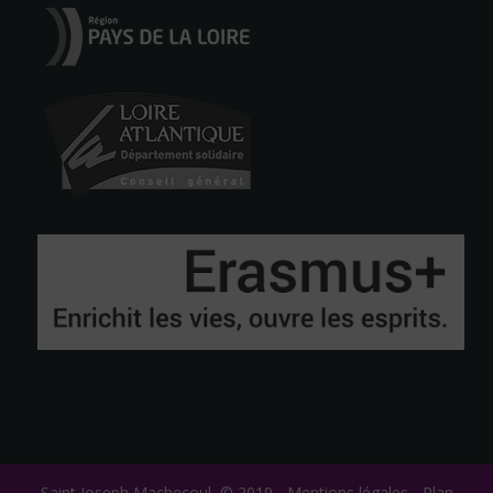
Saint Joseph Machecoul, © 2019 -
Mentions légales
-
Plan