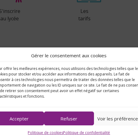
S'inscrire
Les
au lycée
tarifs
Gérer le consentement aux cookies
r offrir les meilleures expériences, nous utilisons des technologies telles que l
kies pour stocker et/ou accéder aux informations des appareils. Le fait de
sentir à ces technologies nous permettra de traiter des données telles que le
portement de navigation ou les ID uniques sur ce site. Le fait de ne pas consen
de retirer son consentement peut avoir un effet négatif sur certaines
Cycle 4 
actéristiques et fonctions.
L’ÉTABLISSEMENT
3ème
La SEGP
Le projet éducatif
L’accom
Quelques chiffres
Accepter
Refuser
Voir les préférenc
La valor
L’équipe
Parcours
La pastorale
Politique de cookies
Politique de confidentialité
Le Cent
La vie scolaire