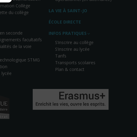
ormation Collège
LA VIE À SAINT-JO
ette du collège
ÉCOLE DIRECTE
 en seconde
INFOS PRATIQUES
ignements facultatifs
S’inscrire au collège
alités de la voie
S’inscrire au lycée
Tarifs
 technologique STMG
Transports scolaires
tion
Plan & contact
u lycée