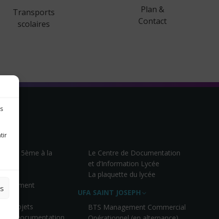
Plan &
Transports
Contact
scolaires
es
tir
– De la 5ème à la
Le Centre de Documentation
et d’Information Lycée
A
La plaquette du lycée
pagnement
es
UFA SAINT JOSEPH
isation
 et projets
BTS Management Commercial
re de Documentation
Opérationnel (en alternance)