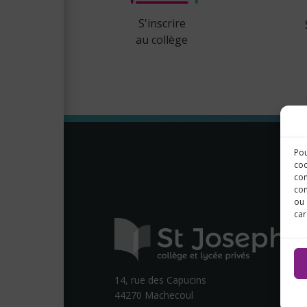
S'inscrire
au collège
Pou
coo
con
com
ou 
car
14, rue des Capucins
44270 Machecoul