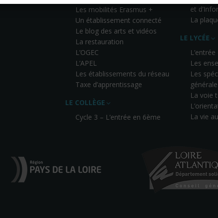
et d’Inf
Les mobilités Erasmus +
La plaqu
Un établissement connecté
Le blog des arts et vidéos
LE LYCÉE
La restauration
L’OGEC
L’entrée
L’APEL
Les ense
Les établissements du réseau
Les spéci
Taxe d’apprentissage
générale
La voie
LE COLLÈGE
L’orienta
La vie a
Cycle 3 – L’entrée en 6ème