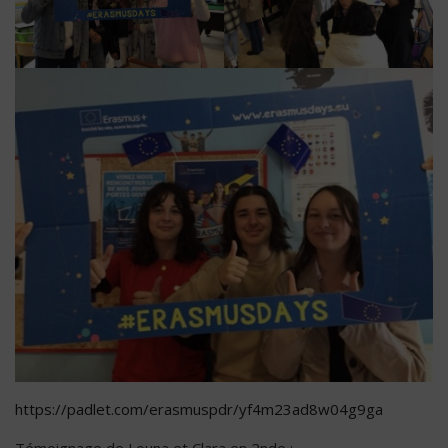
https://padlet.com/erasmuspdr/yf4m23ad8w04g9ga
Témoignage de Louna et Clara en 2nde :