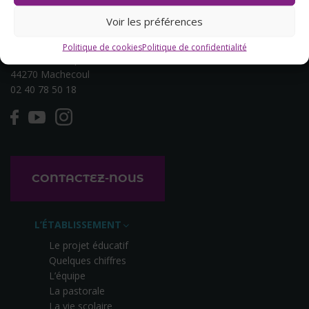
Voir les préférences
Politique de cookies
Politique de confidentialité
14, rue des Capucins
44270 Machecoul
02 40 78 50 18
CONTACTEZ-NOUS
L’ÉTABLISSEMENT
Le projet éducatif
Quelques chiffres
L’équipe
La pastorale
La vie scolaire