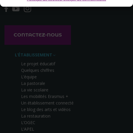
CONTACTEZ-NOUS
L’ÉTABLISSEMENT
Le projet éducatif
Quelques chiffres
L’équipe
La pastorale
La vie scolaire
Les mobilités Erasmus +
Un établissement connecté
Le blog des arts et vidéos
La restauration
L’OGEC
L’APEL