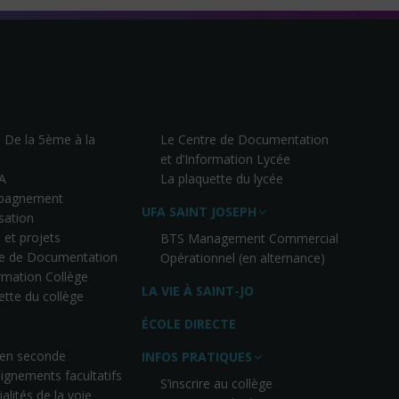
– De la 5ème à la
Le Centre de Documentation
et d’Information Lycée
A
La plaquette du lycée
pagnement
UFA SAINT JOSEPH
isation
 et projets
BTS Management Commercial
re de Documentation
Opérationnel (en alternance)
ormation Collège
LA VIE À SAINT-JO
ette du collège
ÉCOLE DIRECTE
 en seconde
INFOS PRATIQUES
ignements facultatifs
S’inscrire au collège
alités de la voie