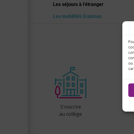
Les séjours à l’étranger
Les mobilités Erasmus
Pou
coo
con
com
ou 
car
S'inscrire
au collège