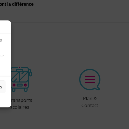
font la différence
es
tir
es
Plan &
Transports
Contact
scolaires