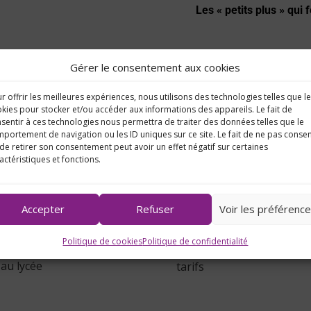
Les « petits plus » qui 
Gérer le consentement aux cookies
r offrir les meilleures expériences, nous utilisons des technologies telles que l
Infos pratiques
kies pour stocker et/ou accéder aux informations des appareils. Le fait de
sentir à ces technologies nous permettra de traiter des données telles que le
portement de navigation ou les ID uniques sur ce site. Le fait de ne pas consen
de retirer son consentement peut avoir un effet négatif sur certaines
actéristiques et fonctions.
Accepter
Refuser
Voir les préférenc
Politique de cookies
Politique de confidentialité
S'inscrire
Les
au lycée
tarifs