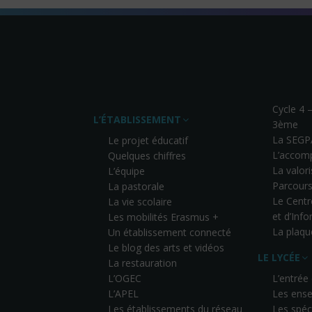
Cycle 4 
L’ÉTABLISSEMENT
3ème
La SEGP
Le projet éducatif
L’accom
Quelques chiffres
La valor
L’équipe
Parcours
La pastorale
Le Cent
La vie scolaire
et d’Inf
Les mobilités Erasmus +
La plaqu
Un établissement connecté
Le blog des arts et vidéos
LE LYCÉE
La restauration
L’OGEC
L’entrée
L’APEL
Les ense
Les établissements du réseau
Les spéci