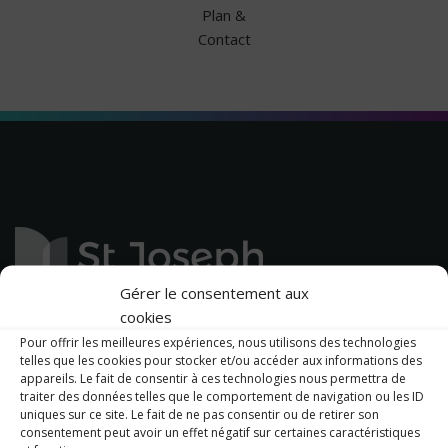
Plan &
Contact
Gérer le consentement aux
cookies
14, rue des Capucins
44270 Machecoul
Pour offrir les meilleures expériences, nous utilisons des technologies
telles que les cookies pour stocker et/ou accéder aux informations des
02 40 78 50 18
appareils. Le fait de consentir à ces technologies nous permettra de
traiter des données telles que le comportement de navigation ou les ID
uniques sur ce site. Le fait de ne pas consentir ou de retirer son
consentement peut avoir un effet négatif sur certaines caractéristiques