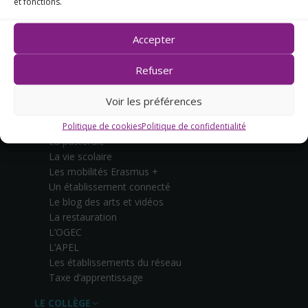
et fonctions.
CONTACTEZ-NOUS
Accepter
Refuser
L’ÉTABLISSEMENT
Le projet éducatif
Voir les préférences
Quelques chiffres
L’équipe
Politique de cookies
Politique de confidentialité
La pastorale
La vie scolaire
Les mobilités Erasmus +
Un établissement connecté
Le blog des arts et vidéos
La restauration
L’OGEC
L’APEL
Les établissements du réseau
Taxe d’apprentissage
LE COLLÈGE