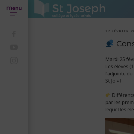
Menu
27 FÉVRIER 2
Cons
Mardi 25 fév
Les élèves (
l’adjointe du
St Jo » !
Différents
par les prem
lequel les é