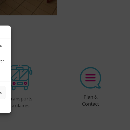
es
tir
es
Plan &
Transports
Contact
scolaires