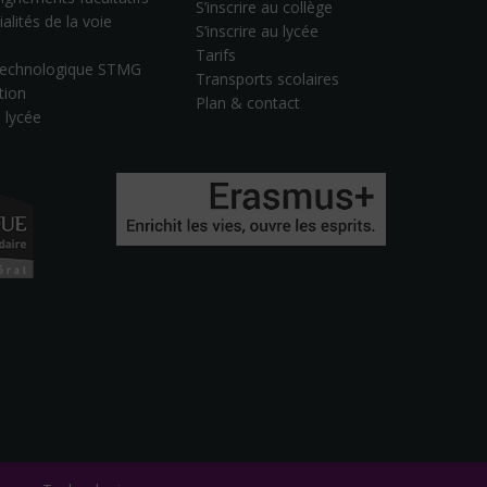
S’inscrire au collège
alités de la voie
S’inscrire au lycée
Tarifs
 technologique STMG
Transports scolaires
tion
Plan & contact
u lycée