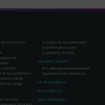
– De la 5ème à la
Le Centre de Documentation
et d’Information Lycée
A
La plaquette du lycée
pagnement
UFA SAINT JOSEPH
isation
 et projets
BTS Management Commercial
re de Documentation
Opérationnel (en alternance)
ormation Collège
LA VIE À SAINT-JO
ette du collège
ÉCOLE DIRECTE
 en seconde
INFOS PRATIQUES
ignements facultatifs