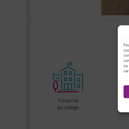
Pou
coo
con
com
ou 
car
S'inscrire
au collège