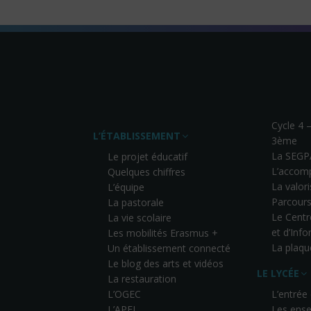
Cycle 4 
L’ÉTABLISSEMENT
3ème
La SEGP
Le projet éducatif
L’accom
Quelques chiffres
La valor
L’équipe
Parcours
La pastorale
Le Cent
La vie scolaire
et d’Inf
Les mobilités Erasmus +
La plaqu
Un établissement connecté
Le blog des arts et vidéos
LE LYCÉE
La restauration
L’OGEC
L’entrée
L’APEL
Les ense