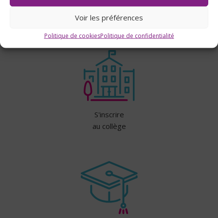
Infos pratiques
Voir les préférences
Politique de cookies
Politique de confidentialité
S'inscrire
au collège